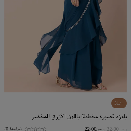
-31%
بلوزة قصيرة مخططة باللون الأزرق المخضر
ر.س
32.00
ر.س
22.00
(مراجعة 0)