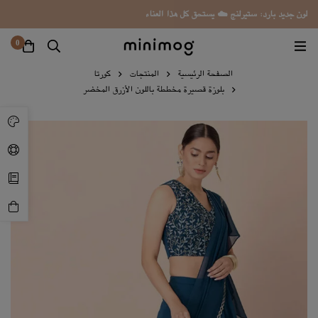
لون جديد بارد: ستيرلنج ☁️ يستحق كل هذا العناء
0
الصفحة الرئيسية
المنتجات
كورتا
بلوزة قصيرة مخططة باللون الأزرق المخضر